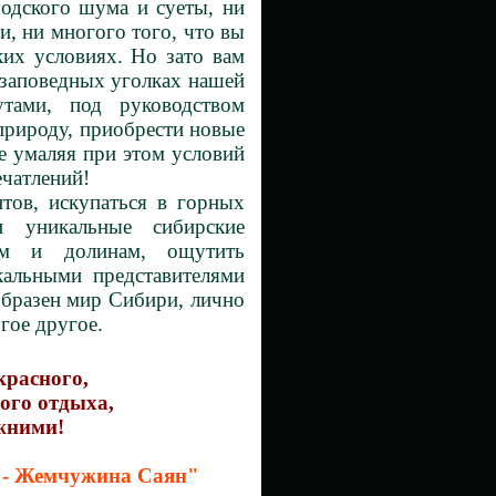
родского шума и суеты, ни
, ни многого того, что вы
их условиях. Но зато вам
 заповедных уголках нашей
тами, под руководством
природу, приобрести новые
не умаляя при этом условий
ечатлений!
в, искупаться в горных
и уникальные сибирские
ам и долинам, ощутить
икальными представителями
образен мир Сибири, лично
огое другое.
красного,
ого отдыха,
ежними!
 - Жемчужина Саян"