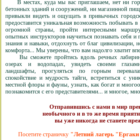
В местах, куда мы вас приглашаем, нет ни го
бетонных зданий и сооружений, ни магазинной пищи
привыкли видеть и ощущать в привычных городск
предоставится уникальная возможность побывать в
огромной страны, пройти интересными маршру
опытных инструкторов научиться познавать себя и 
знания и навыки, отдохнуть от благ цивилизации, 
комфорта... Мы уверены, что вам надолго хватит вп
Вы сможете пройтись вдоль речных лабиринто
озерах и водопадах, увидеть своими глазам
ландшафты, прогуляться по горным перевал
спокойствие и мудрость тайги, встретиться с ун
местной флоры и фауны, узнать, как богат и много
познакомится с его представителями... и многое, мн
Отправившись с нами в мир пре
необычного и в то же время приятн
вы уже никогда не станете пр
Посетите страничку
"Летний лагерь "Ергаки