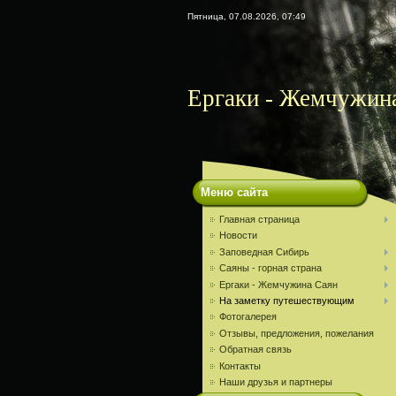
Пятница, 07.08.2026, 07:49
Ергаки - Жемчужин
Меню сайта
Главная страница
Новости
Заповедная Сибирь
Саяны - горная страна
Ергаки - Жемчужина Саян
На заметку путешествующим
Фотогалерея
Отзывы, предложения, пожелания
Обратная связь
Контакты
Наши друзья и партнеры